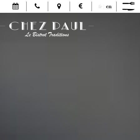
fr
|
en
MENU